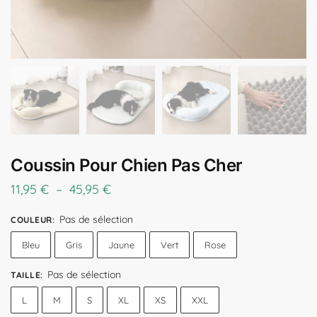
Coussin Pour Chien Pas Cher
11,95
€
–
45,95
€
Pas de sélection
COULEUR
:
Bleu
Gris
Jaune
Vert
Rose
Pas de sélection
TAILLE
:
L
M
S
XL
XS
XXL